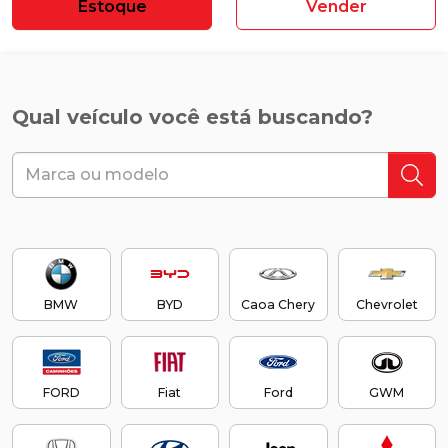
Estoque
Vender
Qual veículo você está buscando?
BMW
BYD
Caoa Chery
Chevrolet
FORD
Fiat
Ford
GWM