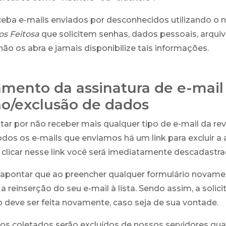
ceba e-mails enviados por desconhecidos utilizando o
os Feitosa
que solicitem senhas, dados pessoais, arqui
não os abra e jamais disponibilize tais informações.
mento da assinatura de e-mail
ão/exclusão de dados
ar por não receber mais qualquer tipo de e-mail da r
odos os e-mails que enviamos há um link para excluir a 
o clicar nesse link você será imediatamente descadastrad
apontar que ao preencher qualquer formulário novamen
a reinserção do seu e-mail à lista. Sendo assim, a solic
deve ser feita novamente, caso seja de sua vontade.
os coletados serão excluídos de nossos servidores qu