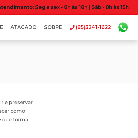
atendimento:
Seg a sex - 8h às 18h | Sáb - 8h às 15h
E
ATACADO
SOBRE
(85)3241-1622
r e preservar
recer como
e que forma