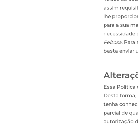
assim requisi
lhe proporcio
para a sua m
necessidade 
Feitosa
. Para
basta enviar 
Alteraç
Essa Política
Desta forma,
tenha conheci
parcial de qu
autorização 