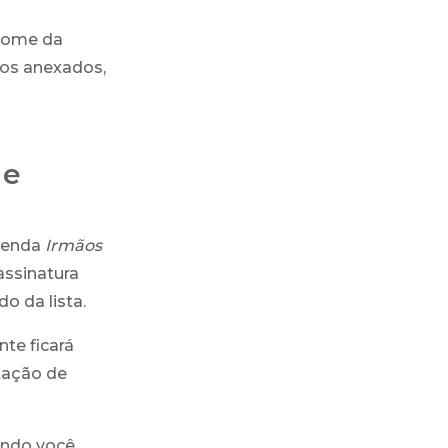
 nome da
vos anexados,
 e
evenda
Irmãos
assinatura
o da lista.
te ficará
itação de
ando você