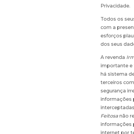
Privacidade.
Todos os seus
com a present
esforços plau
dos seus dad
A revenda
Irm
importante e 
há sistema d
terceiros com
segurança ir
informações 
interceptadas
Feitosa
não re
informações p
internet por 