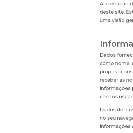
A aceitação d
deste site. E
uma visão ger
Informa
Dados forneci
como nome, e-
proposta dos 
receber as no
informações p
com os usuário
Dados de nave
no seu navega
informações c