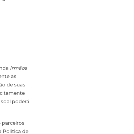
enda
Irmãos
ente as
ão de suas
icitamente
ssoal poderá
 parceiros
Política de