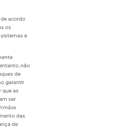
á de acordo
s os
 sistemas e
mente
 entanto, não
aques de
o garantir
r que as
sam ser
Irmãos
amento das
rança de