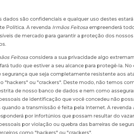
 dados são confidenciais e qualquer uso destes estar
e Política. A revenda
Irmãos Feitosa
empreenderá todo
síveis de mercado para garantir a proteção dos nossos
os.
ãos Feitosa
considera a sua privacidade algo extrema
fará tudo que estiver a seu alcance para protegê-la. No
e segurança que seja completamente resistente aos at
o "hackers" ou "crackers". Deste modo, não temos com
restrita de nosso banco de dados e nem como assegura
pessoais de identificação que você concedeu não pos
 quando a transmissão é feita pela Internet. A revenda
sponderá por infortúnios que possam resultar do vaz
essoais por violação ou quebra das barreiras de segu
terceiros como "hackers" ou "crackers".