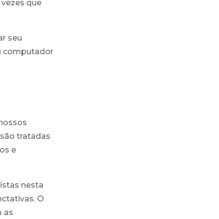
e vezes que
ar seu
eu computador
 nossos
 são tratadas
os e
istas nesta
ectativas. O
m as