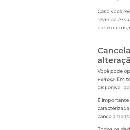
Caso você re
revenda
Irmã
entre outros, 
Cancela
alteraç
Você pode opt
Feitosa
. Em t
disponível, a
É importante 
caracterizada 
cancelamento 
Todos os dad