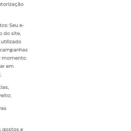
utorização
os: Seu e-
 do site,
utilizado
u campanhas
uer momento.
rar em
;
ias,
eito;
ras
s gostos e