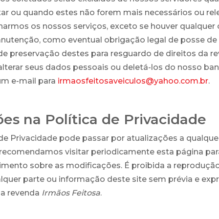
tar ou quando estes não forem mais necessários ou rel
narmos os nossos serviços, exceto se houver qualquer 
anutenção, como eventual obrigação legal de posse de
de preservação destes para resguardo de direitos da 
 alterar seus dados pessoais ou deletá-los do nosso ba
um e-mail para
irmaosfeitosaveiculos@yahoo.com.br
.
ões na Política de Privacidade
 de Privacidade pode passar por atualizações a qualq
 recomendamos visitar periodicamente esta página par
mento sobre as modificações. É proibida a reprodução
alquer parte ou informação deste site sem prévia e exp
da revenda
Irmãos Feitosa
.