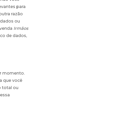
evantes para
outra razão
 dados ou
revenda
Irmãos
nco de dados,
uer momento.
a que você
 total ou
ressa