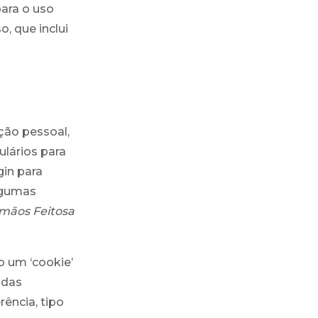
para o uso
, que inclui
ção pessoal,
lários para
gin para
algumas
mãos Feitosa
o um ‘cookie’
adas
ência, tipo