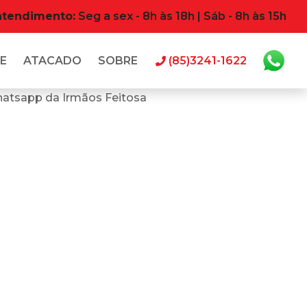
atendimento:
Seg a sex - 8h às 18h | Sáb - 8h às 15h
E
ATACADO
SOBRE
(85)3241-1622
hatsapp da Irmãos Feitosa