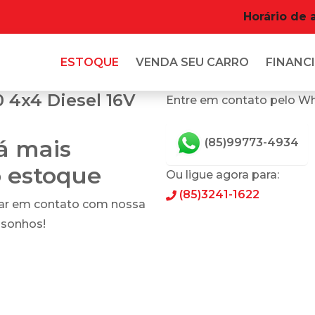
Horário de 
ESTOQUE
VENDA SEU CARRO
FINANCI
 4x4 Diesel 16V
Entre em contato pelo W
tá mais
(85)99773-4934
o estoque
Ou ligue agora para:
(85)3241-1622
rar em contato com nossa
 sonhos!