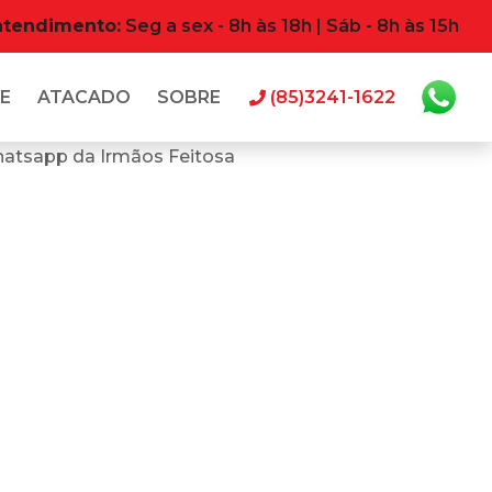
atendimento:
Seg a sex - 8h às 18h | Sáb - 8h às 15h
E
ATACADO
SOBRE
(85)3241-1622
hatsapp da Irmãos Feitosa