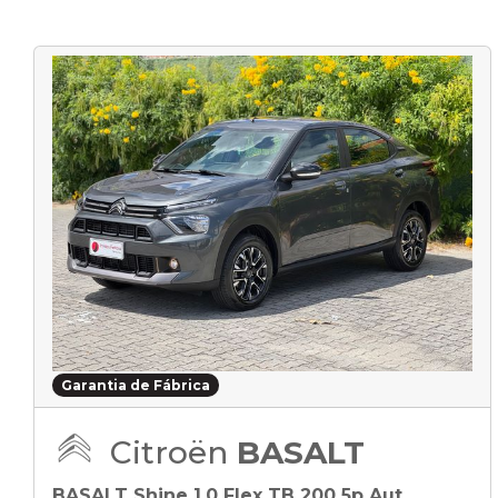
Garantia de Fábrica
Citroën
BASALT
BASALT Shine 1.0 Flex TB 200 5p Aut.