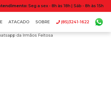
atendimento:
Seg a sex - 8h às 18h | Sáb - 8h às 15h
E
ATACADO
SOBRE
(85)3241-1622
hatsapp da Irmãos Feitosa