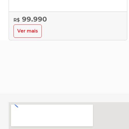
99.990
R$
Ver mais