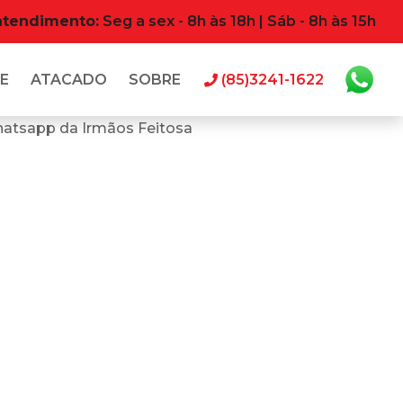
atendimento:
Seg a sex - 8h às 18h | Sáb - 8h às 15h
E
ATACADO
SOBRE
(85)3241-1622
hatsapp da Irmãos Feitosa