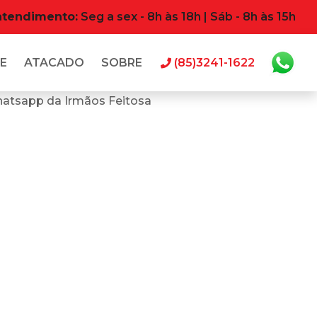
atendimento:
Seg a sex - 8h às 18h | Sáb - 8h às 15h
E
ATACADO
SOBRE
(85)3241-1622
hatsapp da Irmãos Feitosa