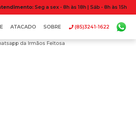
atendimento:
Seg a sex - 8h às 18h | Sáb - 8h às 15h
E
ATACADO
SOBRE
(85)3241-1622
hatsapp da Irmãos Feitosa