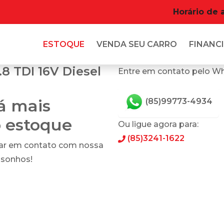
Horário de 
ESTOQUE
VENDA SEU CARRO
FINANCI
8 TDI 16V Diesel
Entre em contato pelo W
tá mais
(85)99773-4934
o estoque
Ou ligue agora para:
(85)3241-1622
rar em contato com nossa
 sonhos!