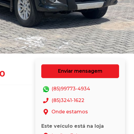
Enviar mensagem
90
(85)99773-4934
(85)3241-1622
Onde estamos
Este veículo está na loja