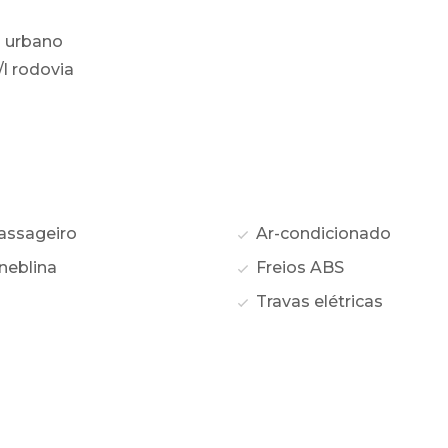
l urbano
/l rodovia
assageiro
Ar-condicionado
neblina
Freios ABS
Travas elétricas