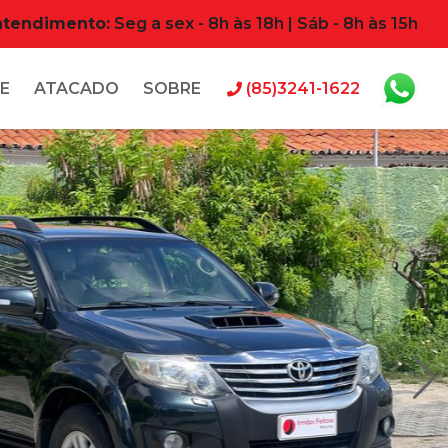
atendimento:
Seg a sex - 8h às 18h | Sáb - 8h às 15h
E
ATACADO
SOBRE
(85)3241-1622