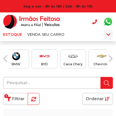
Seg a sex - 8h às 18h | Sáb - 8h às 15h
ESTOQUE
VENDA SEU CARRO
BMW
BYD
Caoa Chery
Chevrolet
1
Filtrar
Ordenar