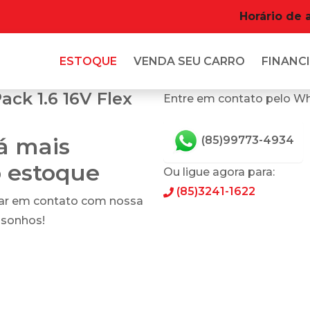
Horário de 
ESTOQUE
VENDA SEU CARRO
FINANCI
ck 1.6 16V Flex
Entre em contato pelo W
tá mais
(85)99773-4934
o estoque
Ou ligue agora para:
(85)3241-1622
rar em contato com nossa
 sonhos!