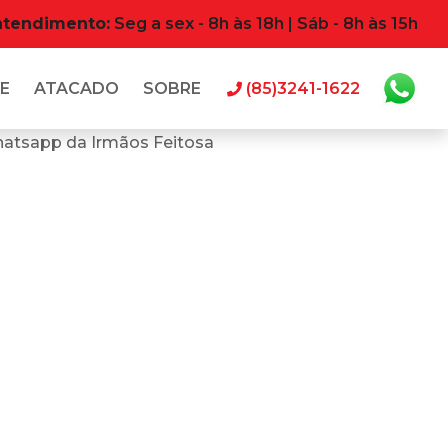
atendimento:
Seg a sex - 8h às 18h | Sáb - 8h às 15h
E
ATACADO
SOBRE
(85)3241-1622
hatsapp da Irmãos Feitosa