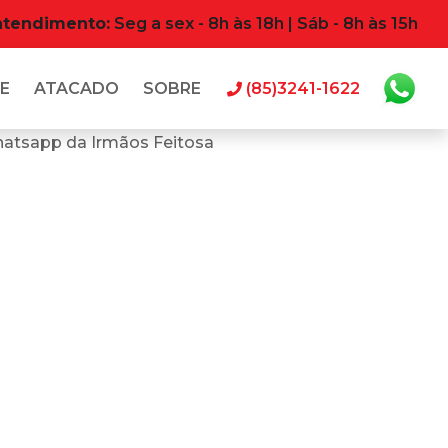
atendimento:
Seg a sex - 8h às 18h | Sáb - 8h às 15h
E
ATACADO
SOBRE
(85)3241-1622
hatsapp da Irmãos Feitosa