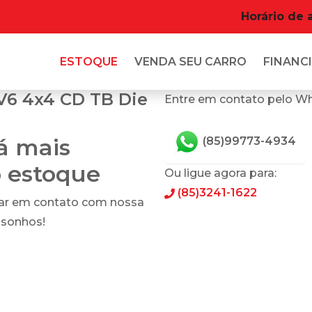
Horário de 
ESTOQUE
VENDA SEU CARRO
FINANCI
V6 4x4 CD TB Die
Entre em contato pelo W
tá mais
(85)99773-4934
o estoque
Ou ligue agora para:
(85)3241-1622
rar em contato com nossa
 sonhos!