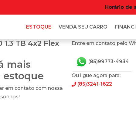
Horário de 
ESTOQUE
VENDA SEU CARRO
FINANCI
1.3 TB 4x2 Flex
Entre em contato pelo W
tá mais
(85)99773-4934
o estoque
Ou ligue agora para:
(85)3241-1622
rar em contato com nossa
 sonhos!