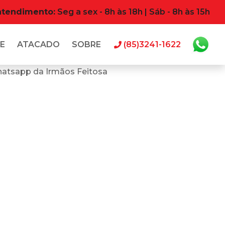
atendimento:
Seg a sex - 8h às 18h | Sáb - 8h às 15h
E
ATACADO
SOBRE
(85)3241-1622
hatsapp da Irmãos Feitosa