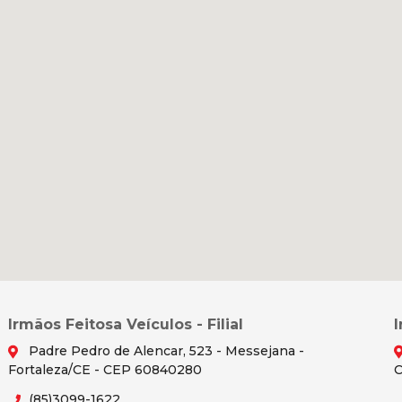
Irmãos Feitosa Veículos - Filial
Padre Pedro de Alencar, 523 - Messejana -
Fortaleza/CE - CEP 60840280
C
(85)3099-1622